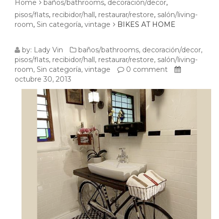
Home
baños/bathrooms
,
decoración/decor
,
pisos/flats
,
recibidor/hall
,
restaurar/restore
,
salón/living-
room
,
Sin categoría
,
vintage
BIKES AT HOME
BIKES
by:
Lady Vin
baños/bathrooms
,
decoración/decor
,
pisos/flats
,
recibidor/hall
,
restaurar/restore
,
salón/living-
AT
room
,
Sin categoría
,
vintage
0 comment
octubre 30, 2013
HOME