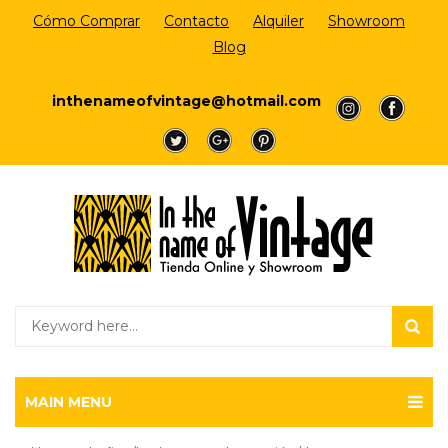
Cómo Comprar
Contacto
Alquiler
Showroom
Blog
Login/Register
inthenameofvintage@hotmail.com
a
a
a
a
a
MAIN MENU