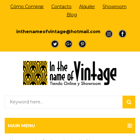
Cómo Comprar
Contacto
Alquiler
Showroom
Blog
Login/Register
inthenameofvintage@hotmail.com
a
a
a
a
a
MAIN MENU