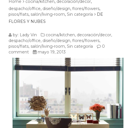
Home
cocina/kitchen
,
decoración/decor
,
despacho/office
,
diseño/design
,
flores/flowers
,
pisos/flats
,
salón/living-room
,
Sin categoría
DE
FLORES Y NUBES
DE
by:
Lady Vin
cocina/kitchen
,
decoración/decor
,
despacho/office
,
diseño/design
,
flores/flowers
,
FLORES
pisos/flats
,
salón/living-room
,
Sin categoría
0
comment
mayo 19, 2013
Y
NUBES