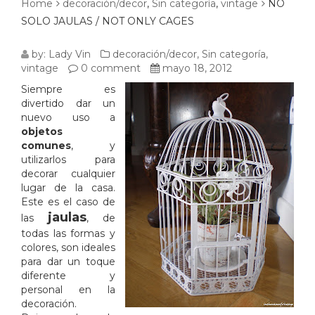
Home
decoración/decor
,
Sin categoría
,
vintage
NO
SOLO JAULAS / NOT ONLY CAGES
NO
by:
Lady Vin
decoración/decor
,
Sin categoría
,
vintage
0 comment
mayo 18, 2012
SOLO
Siempre es
divertido dar un
JAULAS
nuevo uso a
objetos
/
comunes
, y
utilizarlos para
NOT
decorar cualquier
lugar de la casa.
ONLY
Este es el caso de
jaulas
las
, de
CAGES
todas las formas y
colores, son ideales
para dar un toque
diferente y
personal en la
decoración.