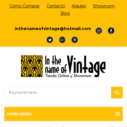
Cómo Comprar
Contacto
Alquiler
Showroom
Blog
Login/Register
inthenameofvintage@hotmail.com
a
a
a
a
a
MAIN MENU