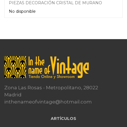
PIEZAS DECORACIÓN CRISTAL DE MURANO
No disponible
Leer más
Zona Las Rosas - Metropolitano, 28022
Madrid
inthenameofvintage@hotmail.com
ARTÍCULOS