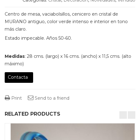
Centro de mesa, vaciabolsillos, cenicero en cristal de
MURANO antiguo, color verde intenso e interior en tono
más claro.
Estado impecable. Años 50-60.
Medidas
: 28 cms. (largo) x 16 cms. (ancho) x 11,5 cms. (alto
máximo)
Contacta
Print
Send to a friend
RELATED PRODUCTS
desktop-columns-4 tablet-columns-2 mobile-columns-1