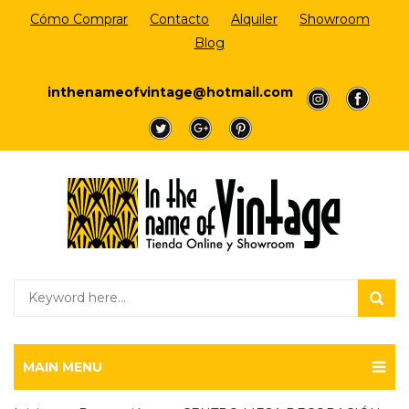
Cómo Comprar
Contacto
Alquiler
Showroom
Blog
Login/Register
inthenameofvintage@hotmail.com
a
a
a
a
a
MAIN MENU