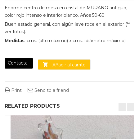
Enorme centro de mesa en cristal de MURANO antiguo,
color rojo intenso e interior blanco. Años 50-60.
Buen estado general, con algún leve roce en el exterior (**
ver fotos).
Medidas
: cms. (alto máximo) x cms. (diámetro máximo)
Contacta
Añadir al carrito
Print
Send to a friend
RELATED PRODUCTS
desktop-columns-4 tablet-columns-2 mobile-columns-1