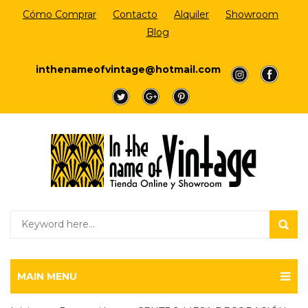
Cómo Comprar
Contacto
Alquiler
Showroom
Blog
Login/Register
inthenameofvintage@hotmail.com
a
a
a
a
a
MAIN MENU