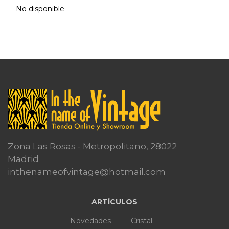
No disponible
Leer más
Zona Las Rosas - Metropolitano, 28022
Madrid
inthenameofvintage@hotmail.com
ARTÍCULOS
Novedades
Cristal