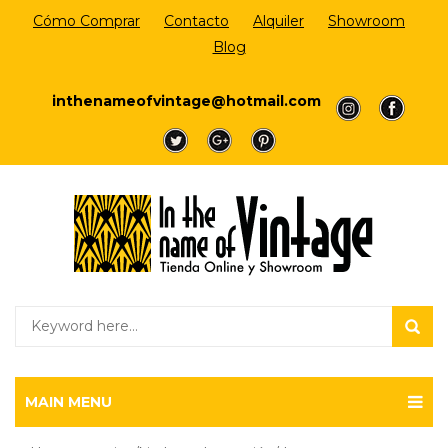
Cómo Comprar
Contacto
Alquiler
Showroom
Blog
Login/Register
inthenameofvintage@hotmail.com
a
a
a
a
a
MAIN MENU