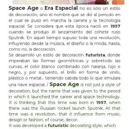
Space Age
Era Espacial
o
no es sólo un estilo
de decoración, sino el nombre que se dió al periodo en
el cual se puso en marcha la carrera y la tecnología
espacial. Se considera que esta época nació en
1957
cuando se produjo el lanzamiento del cohete ruso
Sputnik. En aquel tiempo supuso toda una revolución,
influyendo desde la música, el diseño o la moda, hasta,
como no, la decoración.
Se desarrolló un estilo de decoración
futurista
, donde
imperaban las formas geométricas y sobretodo las
curvas, el color blanco combinado con naranja, rojo o
negro, y por supuesto, el brillo en forma de vinilo,
plástico o metal… teniendo cabida todo lo que emulara
Space Age
una nave espacial.
/
is not just a style of
decoration, but the name that was given to the period
in which it launched the career and space technology.
It is thinking that this time was born in
1957
, when
there was the Russian rocket launch Sputnik. At that
time was a revolution, that it influence from music,
design or fashion, of course, decor.
It was developed a
futuristic
decorating style, which