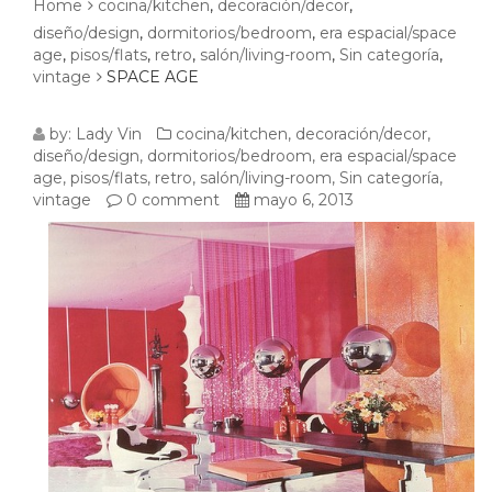
Home
cocina/kitchen
,
decoración/decor
,
diseño/design
,
dormitorios/bedroom
,
era espacial/space
age
,
pisos/flats
,
retro
,
salón/living-room
,
Sin categoría
,
vintage
SPACE AGE
SPACE
by:
Lady Vin
cocina/kitchen
,
decoración/decor
,
diseño/design
,
dormitorios/bedroom
,
era espacial/space
AGE
age
,
pisos/flats
,
retro
,
salón/living-room
,
Sin categoría
,
vintage
0 comment
mayo 6, 2013