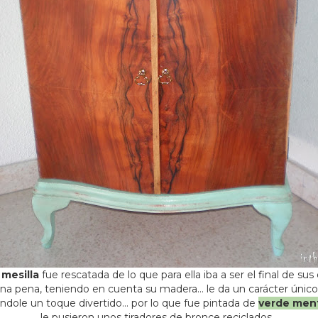
a
mesilla
fue rescatada de lo que para ella iba a ser el final de sus
na pena, teniendo en cuenta su madera… le da un carácter único!
dole un toque divertido… por lo que fue pintada de
verde men
le pusieron unos tiradores de bronce reciclados…