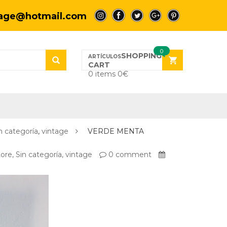
tage@hotmail.com
a
a
a
a
a
0
SHOPPING
CART
0 items
0
€
n categoría
,
vintage
VERDE MENTA
tore
,
Sin categoría
,
vintage
0 comment