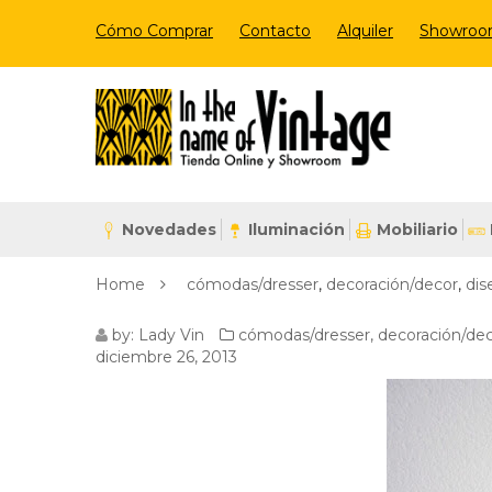
Cómo Comprar
Contacto
Alquiler
Showro
Novedades
Iluminación
Mobiliario
Home
cómodas/dresser
,
decoración/decor
,
dis
VERDE
by:
Lady Vin
cómodas/dresser
,
decoración/de
diciembre 26, 2013
MENTA