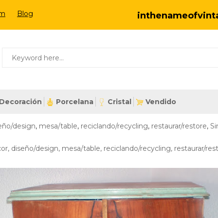
om
Blog
inthenameofvin
Decoración
Porcelana
Cristal
Vendido
eño/design
,
mesa/table
,
reciclando/recycling
,
restaurar/restore
,
Si
cor
,
diseño/design
,
mesa/table
,
reciclando/recycling
,
restaurar/res