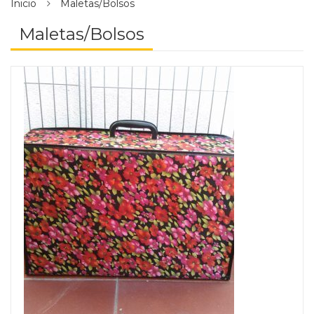
Inicio
Maletas/Bolsos
Maletas/Bolsos
desktop-columns-4 tablet-columns-2 mobile-columns-1