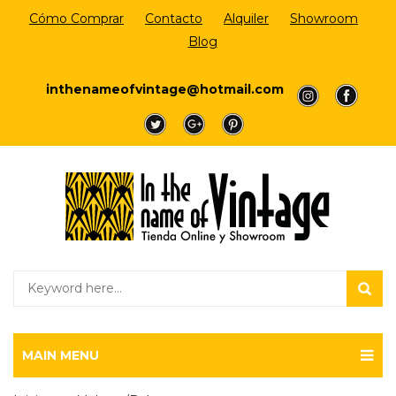
Cómo Comprar
Contacto
Alquiler
Showroom
Blog
Login/Register
inthenameofvintage@hotmail.com
a
a
a
a
a
MAIN MENU