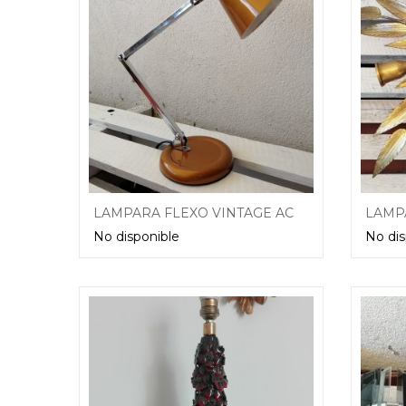
LAMPARA FLEXO VINTAGE ACAPRI AÑOS 70
No disponible
No dis
Leer más