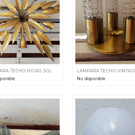
LAMPARA TECHO HOJAS SOL PAN DE ORO 5 LUCES AÑOS 60 70
ponible
No disponible
Leer más
Leer más