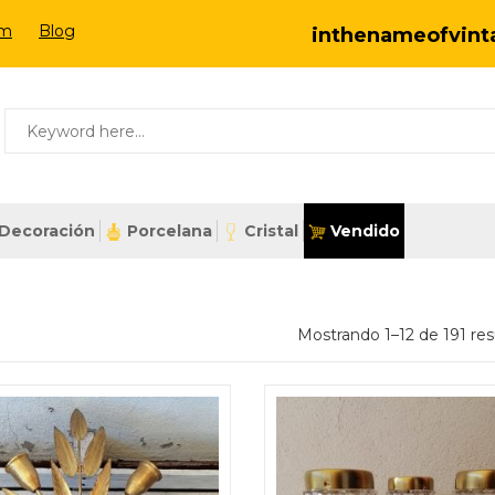
om
Blog
inthenameofvin
Decoración
Porcelana
Cristal
Vendido
Mostrando 1–12 de 191 res