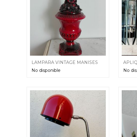
LAMPARA VINTAGE MANISES PORCELANA CERÁMICA FLORES ROJA NEGRA
No disponible
No dis
Leer más