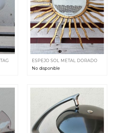
LAMPARA MESA SETA VINTAGE OPALINA AÑOS 70
ESPEJO SOL METAL DORADO VINTAGE ANTIGUO AÑOS 70
No disponible
Leer más