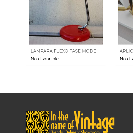
LAMPARA FLEXO FASE MODELO FAMILY VINTAGE
No disponible
No dis
Leer más