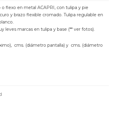
 o flexo en metal ACAPRI, con tulipa y pie
uro y brazo flexible cromado. Tulipa regulable en
blanco.
 leves marcas en tulipa y base (** ver fotos).
áximo), cms. (diámetro pantalla) y cms. (diámetro
d