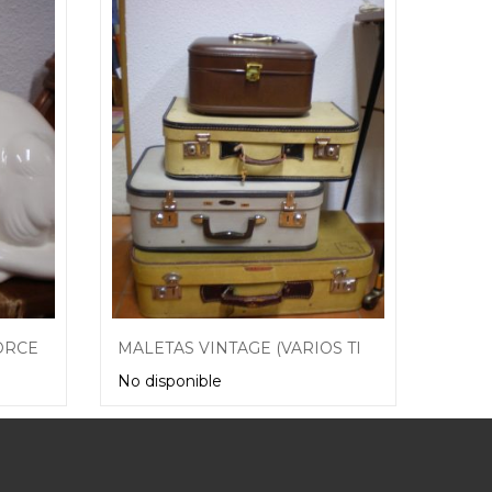
FIGURA GATO BLANCO PORCELANA
MALETAS VINTAGE (VARIOS TIPOS)
MÁQU
No disponible
No di
Leer más