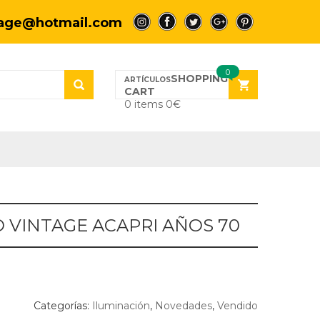
tage@hotmail.com
a
a
a
a
a
0
SHOPPING
CART
0 items
0
€
 VINTAGE ACAPRI AÑOS 70
Categorías:
Iluminación
,
Novedades
,
Vendido