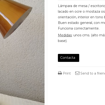
Lámpara de mesa / escritorio
lacado en ocre o mostaza osc
orientación, interior en tono 
Buen estado general, con muy
Funciona correctamente.
Medidas
: unos cms. (alto m
base).
Contacta
Print
Send to a frien