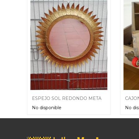
ESPEJO SOL REDONDO METAL DORADO VINTAGE ANTIGUO
No disponible
No dis
Leer más