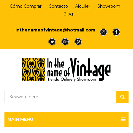
Cómo Comprar
Contacto
Alquiler
Showroom
Blog
Login/Register
inthenameofvintage@hotmail.com
a
a
a
a
a
MAIN MENU