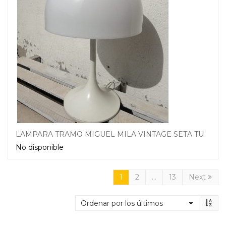
LAMPARA TRAMO MIGUEL MILA VINTAGE SETA TULIP BLANCA AÑOS 60
No disponible
Leer más
1
2
…
13
Next