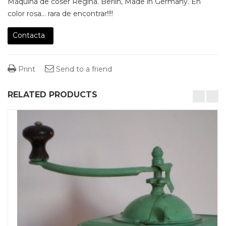
Máquina de coser Regina. Berlin, Made in Germany. En
color rosa… rara de encontrar!!!!
Contacta
Print
Send to a friend
RELATED PRODUCTS
desktop-columns-4 tablet-columns-2 mobile-columns-1