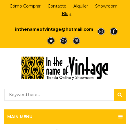
Cómo Comprar
Contacto
Alquiler
Showroom
Blog
Login/Register
inthenameofvintage@hotmail.com
a
a
a
a
a
MAIN MENU