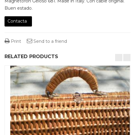
Magnetofón Geloso 681. Made in Italy. Con cable original.
Buen estado.
Contacta
Print
Send to a friend
RELATED PRODUCTS
desktop-columns-4 tablet-columns-2 mobile-columns-1