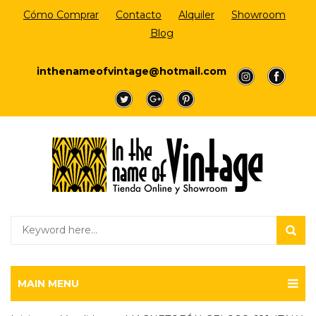
Cómo Comprar
Contacto
Alquiler
Showroom
Blog
Login/Register
inthenameofvintage@hotmail.com
a
a
a
a
a
MAIN MENU