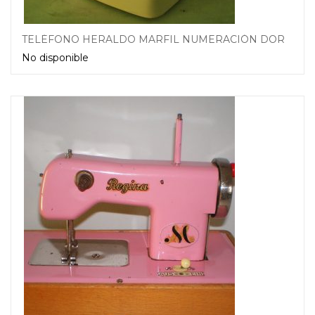
TELÉFONO HERALDO MARFIL NUMERACIÓN DORADA. AÑOS 70
No disponible
Leer más