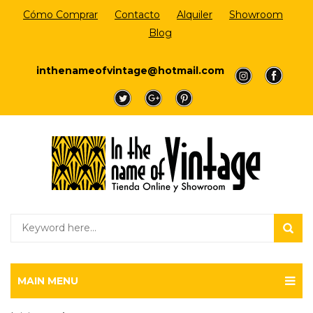
Cómo Comprar
Contacto
Alquiler
Showroom
Blog
Login/Register
inthenameofvintage@hotmail.com
a
a
a
a
a
MAIN MENU