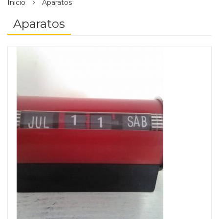
Inicio
Aparatos
Aparatos
desktop-columns-4 tablet-columns-2 mobile-columns-1