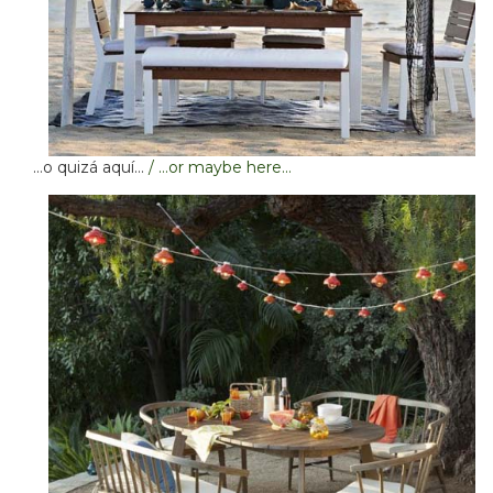
…o quizá aquí…
/ …or maybe here…