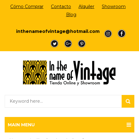
Cómo Comprar
Contacto
Alquiler
Showroom
Blog
Login/Register
inthenameofvintage@hotmail.com
a
a
a
a
a
MAIN MENU