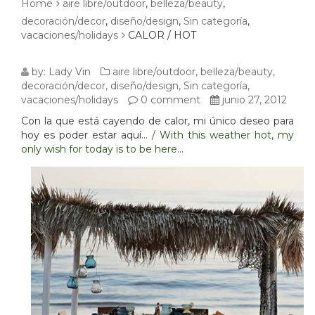
Home
aire libre/outdoor
,
belleza/beauty
,
decoración/decor
,
diseño/design
,
Sin categoría
,
vacaciones/holidays
CALOR / HOT
CALOR
by:
Lady Vin
aire libre/outdoor
,
belleza/beauty
,
decoración/decor
,
diseño/design
,
Sin categoría
,
/
vacaciones/holidays
0 comment
junio 27, 2012
Con la que está cayendo de calor, mi único deseo para
HOT
hoy es poder estar aquí…
/ With this weather hot, my
only wish for today is to be here…