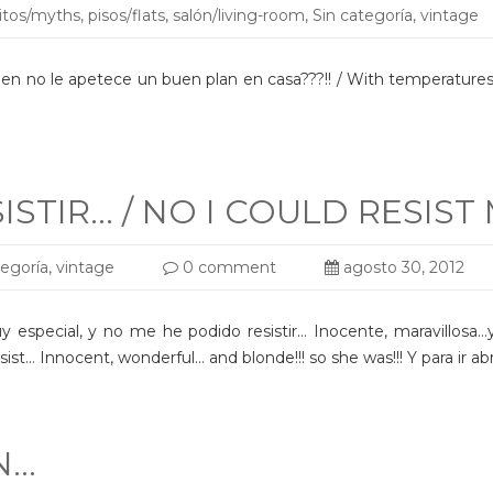
itos/myths
,
pisos/flats
,
salón/living-room
,
Sin categoría
,
vintage
ien no le apetece un buen plan en casa???!! / With temperatur
STIR… / NO I COULD RESIST
tegoría
,
vintage
0 comment
agosto 30, 2012
special, y no me he podido resistir… Inocente, maravillosa…y ru
sist… Innocent, wonderful… and blonde!!! so she was!!! Y para ir a
N…