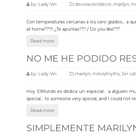
by:
Lady Vin
decoración/decor
,
marilyn
,
m
Con temperaturas cercanas a los cero grados… a qu
at home???!! ¿Te apuntas??? / Do you like???
Read more
NO ME HE PODIDO RESI
by:
Lady Vin
marilyn
,
mitos/myths
,
Sin ca
Hoy ElMundo.es dedica un especial… a alguien muy e
special… to someone very special, and I could not re
Read more
SIMPLEMENTE MARILY