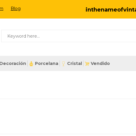
om
Blog
inthenameofvin
Decoración
Porcelana
Cristal
Vendido