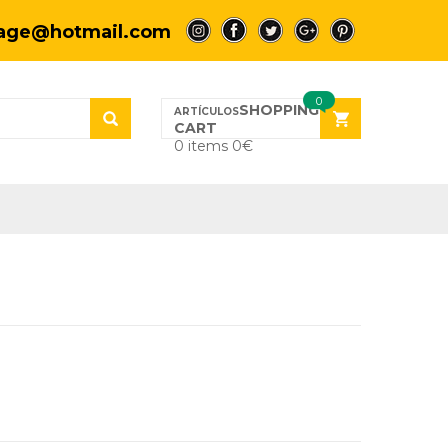
tage@hotmail.com
a
a
a
a
a
0
SHOPPING
CART
0 items
0
€