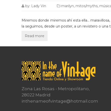
by:
Lady Vin
marilyn
,
mitos/myths
,
músic
Miremos donde miremos ahí esta ella… maravillosa, r
la seguimos, desde un poster, a un revistero o una
Read more
Zona Las Rosas - Metropolitano,
28022 Madrid
inthenameofvintage@hotmail.com