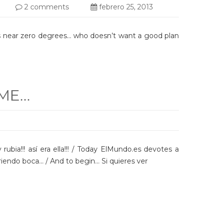
2 comments
febrero 25, 2013
es near zero degrees… who doesn’t want a good plan
 ME…
bia!!! así era ella!!! / Today ElMundo.es devotes a
briendo boca… / And to begin… Si quieres ver