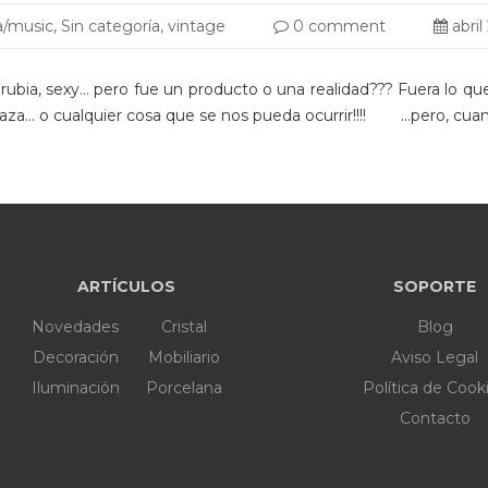
a/music
,
Sin categoría
,
vintage
0 comment
abril
ubia, sexy… pero fue un producto o una realidad??? Fuera lo que
 taza… o cualquier cosa que se nos pueda ocurrir!!!! …pero, cu
ARTÍCULOS
SOPORTE
Novedades
Cristal
Blog
Decoración
Mobiliario
Aviso Legal
Iluminación
Porcelana
Política de Cook
Contacto