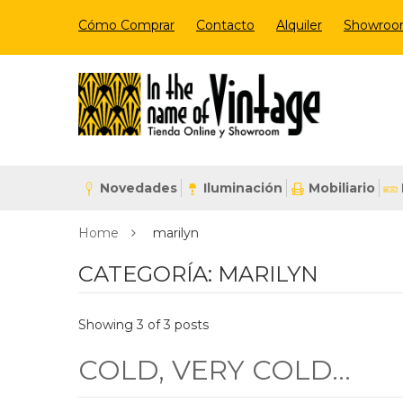
Cómo Comprar
Contacto
Alquiler
Showro
Novedades
Iluminación
Mobiliario
Home
marilyn
CATEGORÍA:
MARILYN
Showing 3 of 3 posts
COLD, VERY COLD…