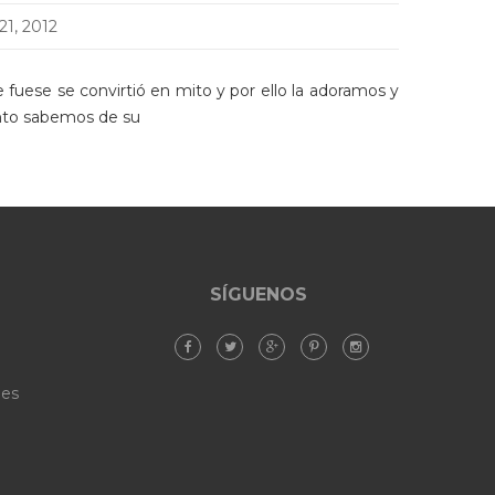
 21, 2012
 fuese se convirtió en mito y por ello la adoramos y
anto sabemos de su
SÍGUENOS
ies