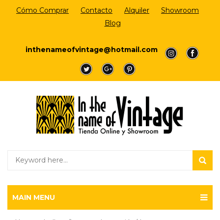
Cómo Comprar
Contacto
Alquiler
Showroom
Blog
Login/Register
inthenameofvintage@hotmail.com
a
a
a
a
a
MAIN MENU