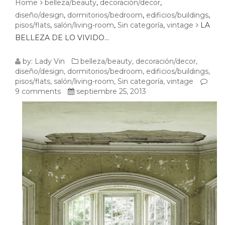
Home
belleza/beauty
,
decoración/decor
,
diseño/design
,
dormitorios/bedroom
,
edificios/buildings
,
pisos/flats
,
salón/living-room
,
Sin categoría
,
vintage
LA
BELLEZA DE LO VIVIDO…
LA
by:
Lady Vin
belleza/beauty
,
decoración/decor
,
diseño/design
,
dormitorios/bedroom
,
edificios/buildings
,
BELLEZA
pisos/flats
,
salón/living-room
,
Sin categoría
,
vintage
9 comments
septiembre 25, 2013
DE
LO
VIVIDO…