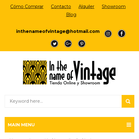
Cómo Comprar
Contacto
Alquiler
Showroom
Blog
Login/Register
inthenameofvintage@hotmail.com
a
a
a
a
a
MAIN MENU