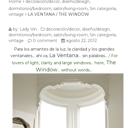
Home
decoración/decor
,
diseño/design
,
dormitorios/bedroom
,
salón/living-room
,
Sin categoría
,
vintage
LA VENTANA / THE WINDOW
LA
by:
Lady Vin
decoración/decor
,
diseño/design
,
dormitorios/bedroom
,
salón/living-room
,
Sin categoría
,
VENTANA
vintage
0 comment
agosto 22, 2012
Para los amantes de la luz, la claridad y los grandes
/
La Ventana
ventanales… ahí va,
… sin palabras…
/ For
THE
The
lovers of light, clarity and large windows… here,
Window
… without words…
WINDOW