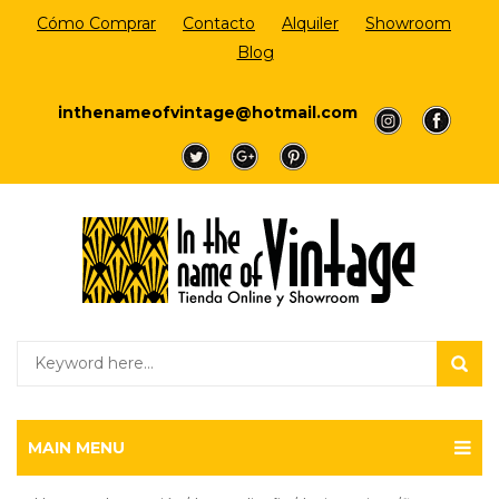
Cómo Comprar
Contacto
Alquiler
Showroom
Blog
Login/Register
inthenameofvintage@hotmail.com
a
a
a
a
a
MAIN MENU