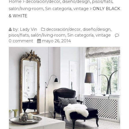
Home
decoración/decor
,
diseño/design
,
pisos/flats
,
salón/living-room
,
Sin categoría
,
vintage
ONLY BLACK
& WHITE
ONLY
by:
Lady Vin
decoración/decor
,
diseño/design
,
pisos/flats
,
salón/living-room
,
Sin categoría
,
vintage
BLACK
0 comment
mayo 26, 2014
&
WHITE