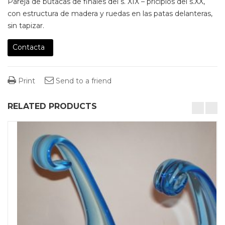
Pareja de butacas de finales del s. XIX – pricipios del s.XX,
con estructura de madera y ruedas en las patas delanteras,
sin tapizar.
Contacta
Print
Send to a friend
RELATED PRODUCTS
desktop-columns-4 tablet-columns-2 mobile-columns-1