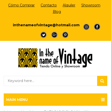
Cómo Comprar
Contacto
Alquiler
Showroom
Blog
Login/Register
inthenameofvintage@hotmail.com
a
a
a
a
a
MAIN MENU