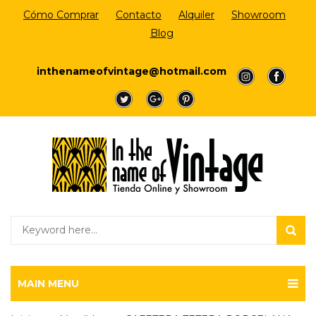
Cómo Comprar
Contacto
Alquiler
Showroom
Blog
Login/Register
inthenameofvintage@hotmail.com
a
a
a
a
a
MAIN MENU