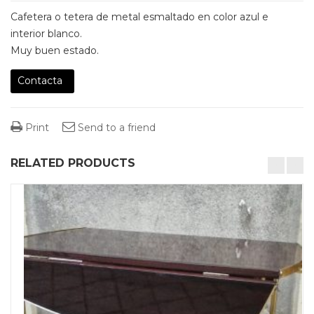
Cafetera o tetera de metal esmaltado en color azul e
interior blanco.
Muy buen estado.
Contacta
Print
Send to a friend
RELATED PRODUCTS
desktop-columns-4 tablet-columns-2 mobile-columns-1