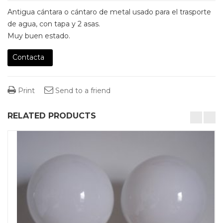
Antigua cántara o cántaro de metal usado para el trasporte
de agua, con tapa y 2 asas.
Muy buen estado.
Contacta
Print
Send to a friend
RELATED PRODUCTS
desktop-columns-4 tablet-columns-2 mobile-columns-1