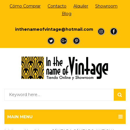
Cómo Comprar
Contacto
Alquiler
Showroom
Blog
Login/Register
inthenameofvintage@hotmail.com
a
a
a
a
a
MAIN MENU