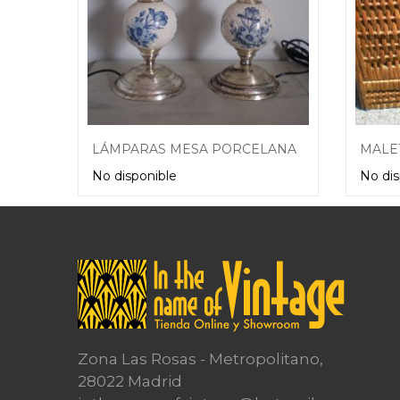
LÁMPARAS MESA PORCELANA CRAQUELADA
No disponible
No dis
Leer más
Zona Las Rosas - Metropolitano,
28022 Madrid