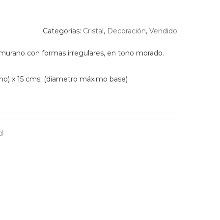
Categorías:
Cristal
,
Decoración
,
Vendido
de murano con formas irregulares, en tono morado.
mo) x 15 cms. (diametro máximo base)
d