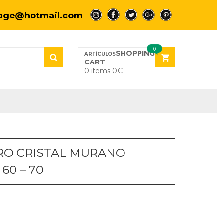
tage@hotmail.com
a
a
a
a
a
0
SHOPPING
CART
0 items
0
€
RO CRISTAL MURANO
60 – 70