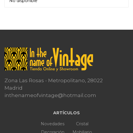
No disponible
Leer más
Zona Las Rosas - Metropolitano, 28022
Madrid
inthenameofvintage@hotmail.com
ARTÍCULOS
Novedades
Cristal
Decoración
Mobiliario