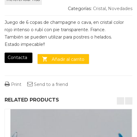
Categorías:
Cristal
,
Novedades
Juego de 6 copas de champagne o cava, en cristal color
rojo intenso o rubí con pie transparente. France.
También se pueden utilizar para postres o helados.
Estado impecable!!
Contacta
Añadir al carrito
Print
Send to a friend
RELATED PRODUCTS
desktop-columns-4 tablet-columns-2 mobile-columns-1