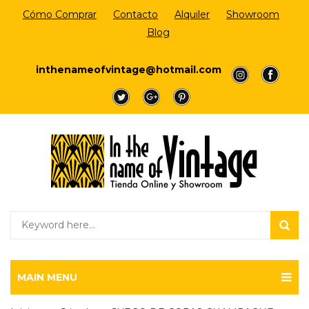
Cómo Comprar
Contacto
Alquiler
Showroom
Blog
Login/Register
inthenameofvintage@hotmail.com
a
a
a
a
a
MAIN MENU