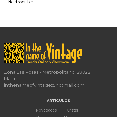
No disponible
Leer más
Zona Las Rosas - Metropolitano, 28022
Madrid
inthenameofvintage@hotmail.com
ARTÍCULOS
Novedades
Cristal