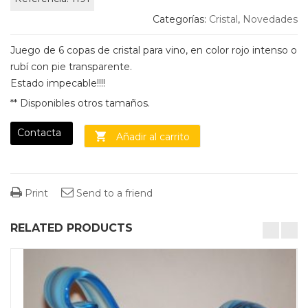
Categorías:
Cristal
,
Novedades
Juego de 6 copas de cristal para vino, en color rojo intenso o
rubí con pie transparente.
Estado impecable!!!!
** Disponibles otros tamaños.
Contacta
Añadir al carrito
Print
Send to a friend
RELATED PRODUCTS
desktop-columns-4 tablet-columns-2 mobile-columns-1