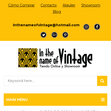
Cómo Comprar
Contacto
Alquiler
Showroom
Blog
Login/Register
inthenameofvintage@hotmail.com
a
a
a
a
a
MAIN MENU