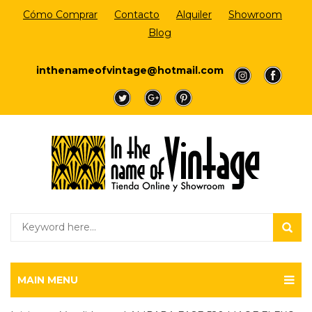
Cómo Comprar
Contacto
Alquiler
Showroom
Blog
Login/Register
inthenameofvintage@hotmail.com
a
a
a
a
a
MAIN MENU