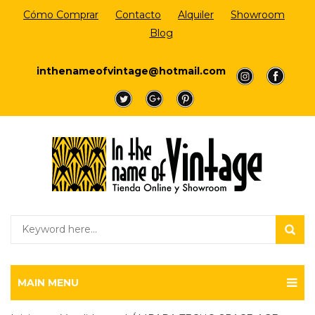
Cómo Comprar
Contacto
Alquiler
Showroom
Blog
Login/Register
inthenameofvintage@hotmail.com
a
a
a
a
a
MAIN MENU