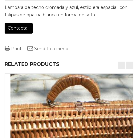
Lámpara de techo cromada y azul, estilo era espacial, con
tulipas de opalina blanca en forma de seta.
Contacta
Print
Send to a friend
RELATED PRODUCTS
desktop-columns-4 tablet-columns-2 mobile-columns-1