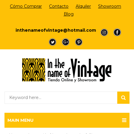
Cómo Comprar
Contacto
Alquiler
Showroom
Blog
Login/Register
inthenameofvintage@hotmail.com
a
a
a
a
a
MAIN MENU