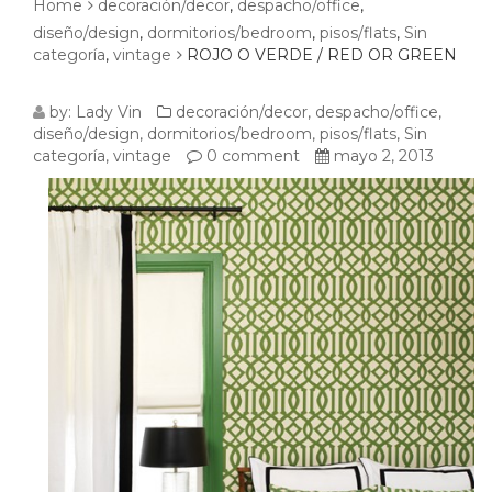
Home
decoración/decor
,
despacho/office
,
diseño/design
,
dormitorios/bedroom
,
pisos/flats
,
Sin
categoría
,
vintage
ROJO O VERDE / RED OR GREEN
ROJO
by:
Lady Vin
decoración/decor
,
despacho/office
,
diseño/design
,
dormitorios/bedroom
,
pisos/flats
,
Sin
O
categoría
,
vintage
0 comment
mayo 2, 2013
VERDE
/
RED
OR
GREEN