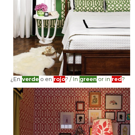
¿En
verde
o en
rojo
?
/
In
green
or in
red
?