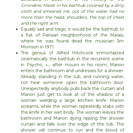
Girondins: Marat in his bathtub covered by a dirty
cloth and smeared ink, out of the water had no
more than the head, shoulders, the top of chest
and the right arm
.
Equally sad and tragic it would be the bathtub to
a flat of Parisian neighborhood of the Marais,
where he was found dead the musician Jim
Morrison in 1971.
The genius of Alfred Hitchcock immortalized
cinematically the bathtub in the recurrent scene
in Psycho, «… after mourn in his room, Marion
enters the bathroom and undresses for a shower.
Already standing in the tub, and running water,
not hear someone open the bathroom door.
Unexpectedly anybody pulls back the curtain and
Marion just get to look at of the shadow of a
woman wielding a large kitchen knife. Marion
screams, while the woman repeatedly stabs with
the knife in her wet body.
The woman
leaves the
bathroom
and Marion
dying
ripping
the shower
curtain
and falls
over the edge
of the tub.
The
shower
will continue to run
and
the blood of