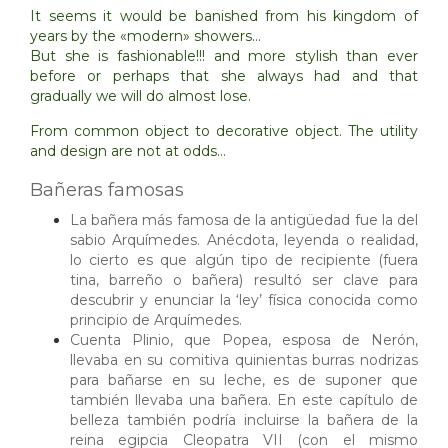
It seems
it would be
banished from
his kingdom
of
years by
the
«modern
» showers
…
But
she
is fashionable
!
!! and
more stylish
than ever
before
or perhaps
that she
always had and
that
gradually
we
will
do
almost
lose.
From common object to decorative object.
The utility
and design are not at odds…
Bañeras famosas
La bañera más famosa de la antigüedad fue la del
sabio
Arquímedes
. Anécdota, leyenda o realidad,
lo cierto es que algún tipo de recipiente (fuera
tina
,
barreño
o bañera) resultó ser clave para
descubrir y enunciar la ‘ley’ física conocida como
principio de Arquímedes
.
Cuenta
Plinio
, que Popea, esposa de
Nerón
,
llevaba en su comitiva quinientas burras nodrizas
para bañarse en su
leche
, es de suponer que
también llevaba una bañera. En este capítulo de
belleza también podría incluirse la bañera de la
reina egipcia
Cleopatra
VII (con el mismo