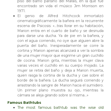
piso del barrio parisino del Marais, en la que fue
encontrado sin vida el músico
Jim Morrison
en
1971.
El genio de
Alfred Hitchcock
inmortalizó
cinematográficamente la bañera en la recurrente
escena de Psicosis: «…tras llorar en su habitación,
Marion entra en el cuarto de baño y se desnuda
para darse una ducha. Ya de pie en la bañera, y
con el agua corriendo, no oye que alguien abre la
puerta del baño. Inesperadamente se corre la
cortina y Marion apenas alcanzará a ver la sombra
de una mujer mayor que esgrime un gran cuchillo
de cocina. Marion grita, mientras la mujer clava
varias veces el cuchillo en su cuerpo mojado. La
mujer se retira del baño y deja a Marion muerta,
quien rasga la cortina de la ducha y cae sobre el
borde de la bañera. La ducha seguirá corriendo y
arrastrando la sangre de Marion hacia el sumidero.
Un primer plano muestra su ojo, mientras la
cámara se aleja girando sobre sí misma…»
Famous Bathtubs
The most famous bathtub was the wise old