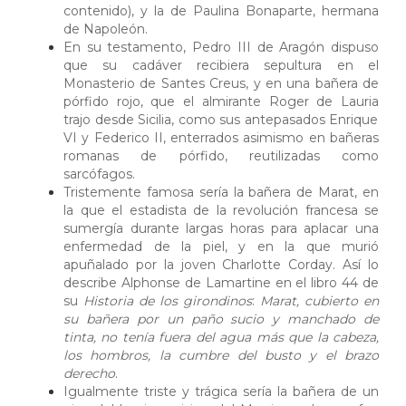
contenido), y la de Paulina Bonaparte, hermana
de
Napoleón
.
En su testamento,
Pedro III de Aragón
dispuso
que su cadáver recibiera sepultura en el
Monasterio de Santes Creus
, y en una bañera de
pórfido rojo, que el almirante
Roger de Lauria
trajo desde Sicilia, como sus antepasados
Enrique
VI
y
Federico II
, enterrados asimismo en bañeras
romanas de pórfido, reutilizadas como
sarcófagos.
Tristemente famosa sería la bañera de
Marat
, en
la que el estadista de la revolución francesa se
sumergía durante largas horas para aplacar una
enfermedad de la piel, y en la que murió
apuñalado por la joven
Charlotte Corday
. Así lo
describe
Alphonse de Lamartine
en el libro 44 de
su
Historia de los girondinos
:
Marat, cubierto en
su bañera por un paño sucio y manchado de
tinta, no tenía fuera del agua más que la cabeza,
los hombros, la cumbre del busto y el brazo
derecho
.
Igualmente triste y trágica sería la bañera de un