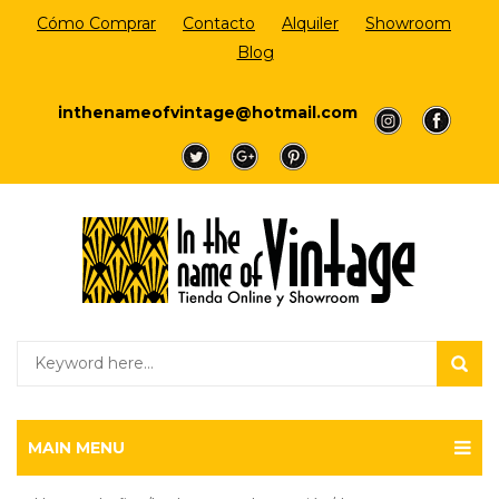
Cómo Comprar
Contacto
Alquiler
Showroom
Blog
Login/Register
inthenameofvintage@hotmail.com
a
a
a
a
a
MAIN MENU