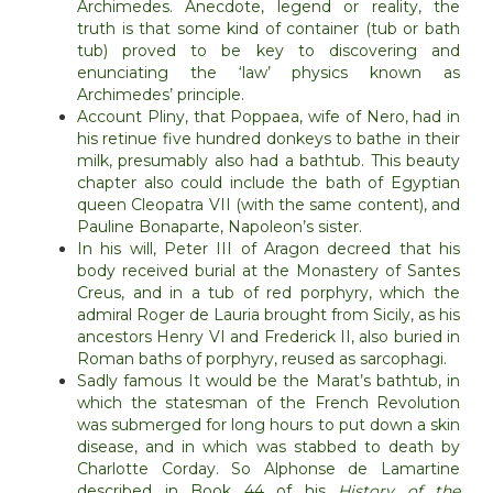
Archimedes.
Anecdote, legend or reality, the
truth is that some kind of container (tub or bath
tub) proved to be key to discovering and
enunciating the ‘law’ physics known as
Archimedes’ principle.
Account Pliny, that Poppaea, wife of Nero, had in
his retinue five hundred donkeys to bathe in their
milk, presumably also had a bathtub.
This beauty
chapter also could include the bath of Egyptian
queen Cleopatra VII (with the same content), and
Pauline Bonaparte, Napoleon’s sister.
In his will,
Peter
III
of Aragon
decreed that
his
body
received
burial
at the Monastery
of Santes
Creus
,
and
in a tub of
red porphyry
, which
the
admiral
Roger de
Lauria
brought
from Sicily
,
as
his
ancestors
Henry VI
and Frederick
II,
also
buried
in
Roman
baths
of porphyry,
reused as
sarcophagi.
Sadly famous It would be the Marat’s bathtub, in
which the statesman of the French Revolution
was submerged for long hours to put down a skin
disease, and in which was stabbed to death by
Charlotte Corday. So Alphonse de Lamartine
described in Book 44 of his
History of the