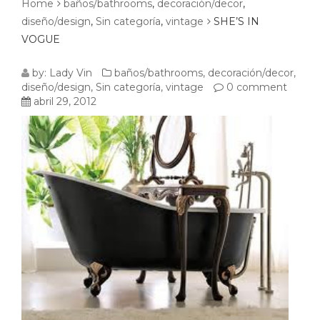
Home
baños/bathrooms
,
decoración/decor
,
diseño/design
,
Sin categoría
,
vintage
SHE’S IN
VOGUE
SHE’S
by:
Lady Vin
baños/bathrooms
,
decoración/decor
,
diseño/design
,
Sin categoría
,
vintage
0 comment
IN
abril 29, 2012
VOGUE