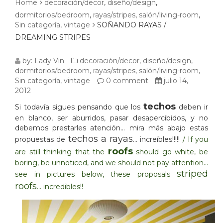
Home
decoración/decor
,
diseño/design
,
dormitorios/bedroom
,
rayas/stripes
,
salón/living-room
,
Sin categoría
,
vintage
SOÑANDO RAYAS /
DREAMING STRIPES
SOÑANDO
by:
Lady Vin
decoración/decor
,
diseño/design
,
dormitorios/bedroom
,
rayas/stripes
,
salón/living-room
,
RAYAS
Sin categoría
,
vintage
0 comment
julio 14,
2012
/
techos
Si todavía sigues pensando que los
deben ir
DREAMING
en blanco, ser aburridos, pasar desapercibidos, y no
debemos prestarles atención… mira más abajo estas
STRIPES
techos a rayas
propuestas de
… increíbles!!!!!
/
If you
roofs
are still thinking that the
should go white, be
boring, be unnoticed, and we should not pay attention…
striped
see in pictures below, these proposals
roofs
… incredibles!!