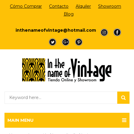
Cómo Comprar
Contacto
Alquiler
Showroom
Blog
Login/Register
inthenameofvintage@hotmail.com
a
a
a
a
a
MAIN MENU