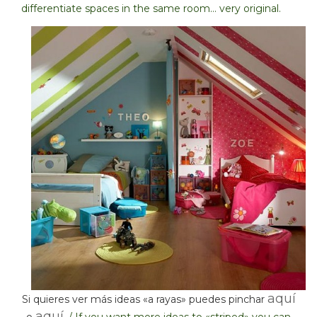
differentiate spaces in the same room… very original.
aquí
Si quieres ver más ideas «a rayas» puedes pinchar
aquí
o
.
/ If you want more ideas to «striped» you can