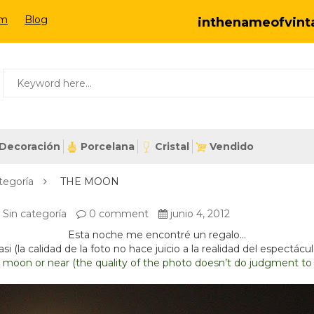
om
Blog
inthenameofvin
Decoración
Porcelana
Cristal
Vendido
tegoría
THE MOON
,
Sin categoría
0 comment
junio 4, 2012
Esta noche me encontré un regalo…
i (la calidad de la foto no hace juicio a la realidad del espectácul
ll moon or near (the quality of the photo doesn’t do judgment to 