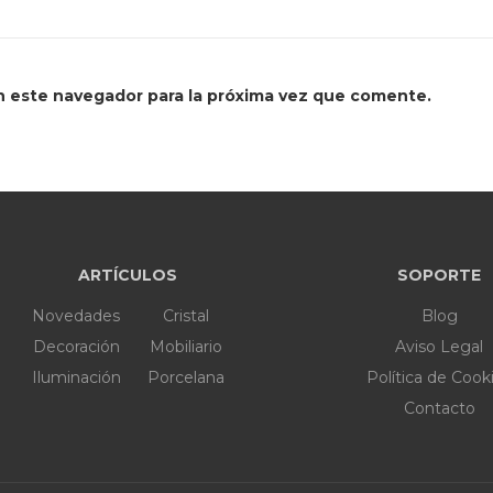
n este navegador para la próxima vez que comente.
ARTÍCULOS
SOPORTE
Novedades
Cristal
Blog
Decoración
Mobiliario
Aviso Legal
Iluminación
Porcelana
Política de Cook
Contacto