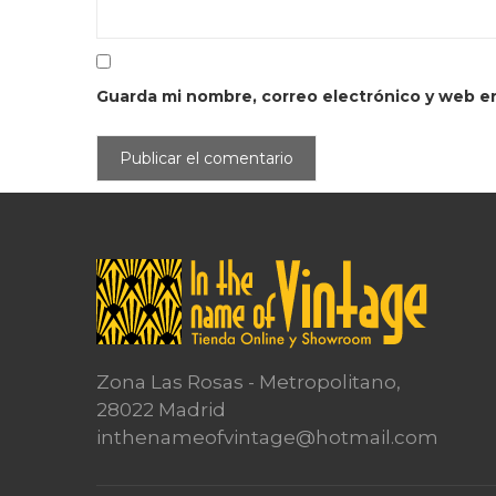
Guarda mi nombre, correo electrónico y web e
Zona Las Rosas - Metropolitano,
28022 Madrid
inthenameofvintage@hotmail.com