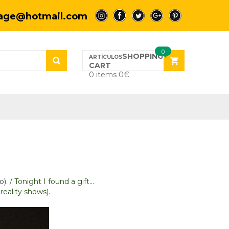
tage@hotmail.com
a
a
a
a
a
0
SHOPPING
CART
0 items
0
€
o).
/ Tonight I found a gift…
reality shows).