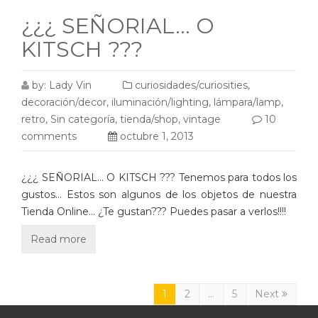
¿¿¿ SEÑORIAL… O
KITSCH ???
by:
Lady Vin
curiosidades/curiosities
,
decoración/decor
,
iluminación/lighting
,
lámpara/lamp
,
retro
,
Sin categoría
,
tienda/shop
,
vintage
10
comments
octubre 1, 2013
¿¿¿ SEÑORIAL… O KITSCH ??? Tenemos para todos los
gustos… Estos son algunos de los objetos de nuestra
Tienda Online… ¿Te gustan??? Puedes pasar a verlos!!!!
Read more
1
2
…
5
Next