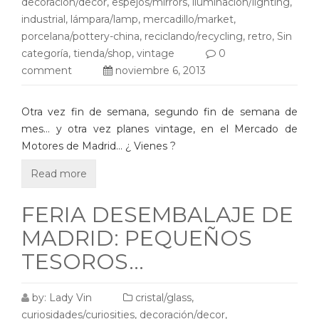
decoración/decor
,
espejos/mirrors
,
iluminación/lighting
,
industrial
,
lámpara/lamp
,
mercadillo/market
,
porcelana/pottery-china
,
reciclando/recycling
,
retro
,
Sin
categoría
,
tienda/shop
,
vintage
0
comment
noviembre 6, 2013
Otra vez fin de semana, segundo fin de semana de
mes… y otra vez planes vintage, en el Mercado de
Motores de Madrid… ¿ Vienes ?
Read more
FERIA DESEMBALAJE DE
MADRID: PEQUEÑOS
TESOROS…
by:
Lady Vin
cristal/glass
,
curiosidades/curiosities
,
decoración/decor
,