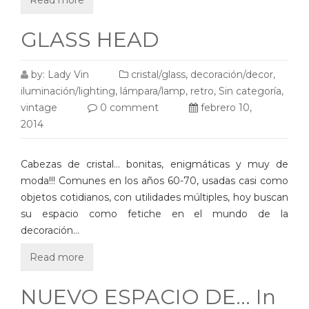
Read more
GLASS HEAD
by:
Lady Vin
cristal/glass
,
decoración/decor
,
iluminación/lighting
,
lámpara/lamp
,
retro
,
Sin categoría
,
vintage
0 comment
febrero 10,
2014
Cabezas de cristal… bonitas, enigmáticas y muy de
moda!!! Comunes en los años 60-70, usadas casi como
objetos cotidianos, con utilidades múltiples, hoy buscan
su espacio como fetiche en el mundo de la
decoración…
Read more
NUEVO ESPACIO DE… In