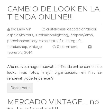
CAMBIO DE LOOK EN LA
TIENDA ONLINE!!!
by:
Lady Vin
cristal/glass
,
decoración/decor
,
espejos/mirrors
,
iluminación/lighting
,
lámpara/lamp
,
porcelana/pottery-china
,
retro
,
Sin categoría
,
tienda/shop
,
vintage
0 comment
febrero 2, 2014
Año nuevo, imagen nueva!!! La Tienda online cambia de
look… más fotos, mejor organización… en fin… se
renueva!!! ¿qué te parece??
Read more
MERCADO VINTAGE… no