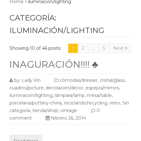
Home
iluminación/lighting
CATEGORÍA:
ILUMINACIÓN/LIGHTING
Showing 10 of 46 posts
1
2
…
5
Next
INAGURACIÓN!!!! ♣
by:
Lady Vin
cómodas/dresser
,
cristal/glass
,
cuadros/picture
,
decoración/decor
,
espejos/mirrors
,
iluminación/lighting
,
lámpara/lamp
,
mesa/table
,
porcelana/pottery-china
,
reciclando/recycling
,
retro
,
Sin
categoría
,
tienda/shop
,
vintage
0
comment
febrero 26, 2014