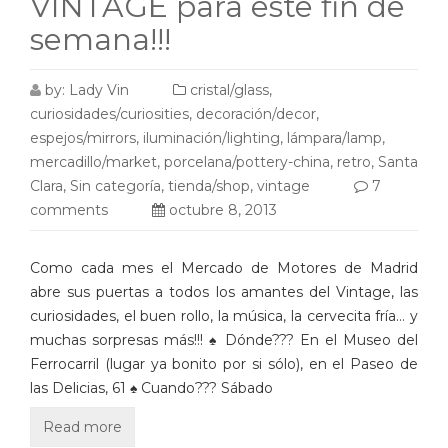
VINTAGE para este fin de
semana!!!
by:
Lady Vin
cristal/glass
,
curiosidades/curiosities
,
decoración/decor
,
espejos/mirrors
,
iluminación/lighting
,
lámpara/lamp
,
mercadillo/market
,
porcelana/pottery-china
,
retro
,
Santa
Clara
,
Sin categoría
,
tienda/shop
,
vintage
7
comments
octubre 8, 2013
Como cada mes el Mercado de Motores de Madrid
abre sus puertas a todos los amantes del Vintage, las
curiosidades, el buen rollo, la música, la cervecita fría… y
muchas sorpresas más!!! ♠ Dónde??? En el Museo del
Ferrocarril (lugar ya bonito por si sólo), en el Paseo de
las Delicias, 61 ♠ Cuando??? Sábado
Read more