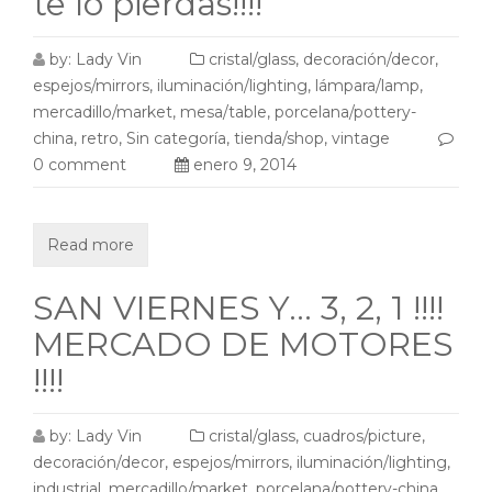
te lo pierdas!!!!
by:
Lady Vin
cristal/glass
,
decoración/decor
,
espejos/mirrors
,
iluminación/lighting
,
lámpara/lamp
,
mercadillo/market
,
mesa/table
,
porcelana/pottery-
china
,
retro
,
Sin categoría
,
tienda/shop
,
vintage
0 comment
enero 9, 2014
Read more
SAN VIERNES Y… 3, 2, 1 !!!!
MERCADO DE MOTORES
!!!!
by:
Lady Vin
cristal/glass
,
cuadros/picture
,
decoración/decor
,
espejos/mirrors
,
iluminación/lighting
,
industrial
,
mercadillo/market
,
porcelana/pottery-china
,