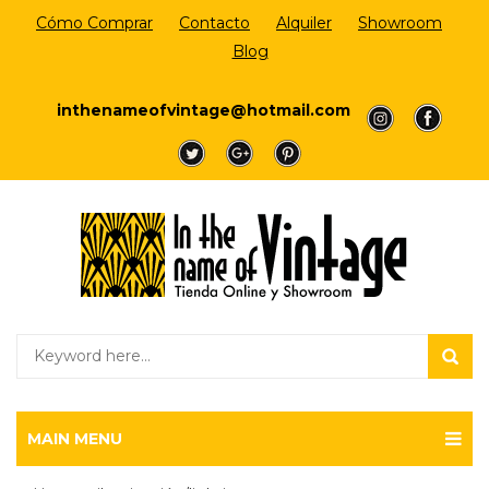
Cómo Comprar
Contacto
Alquiler
Showroom
Blog
Login/Register
inthenameofvintage@hotmail.com
a
a
a
a
a
MAIN MENU