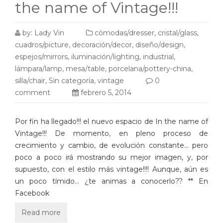
the name of Vintage!!!
by:
Lady Vin
cómodas/dresser
,
cristal/glass
,
cuadros/picture
,
decoración/decor
,
diseño/design
,
espejos/mirrors
,
iluminación/lighting
,
industrial
,
lámpara/lamp
,
mesa/table
,
porcelana/pottery-china
,
silla/chair
,
Sin categoría
,
vintage
0
comment
febrero 5, 2014
Por fin ha llegado!!! el nuevo espacio de In the name of
Vintage!!! De momento, en pleno proceso de
crecimiento y cambio, de evolución constante… pero
poco a poco irá mostrando su mejor imagen, y, por
supuesto, con el estilo más vintage!!!! Aunque, aún es
un poco tímido… ¿te animas a conocerlo?? ** En
Facebook
Read more