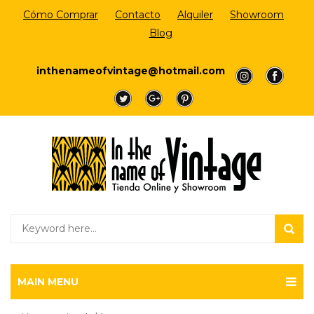
Cómo Comprar
Contacto
Alquiler
Showroom
Blog
Login/Register
inthenameofvintage@hotmail.com
a
a
a
a
a
MAIN MENU