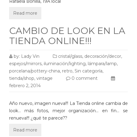
Rafaela Bonilla, 19A local
Read more
CAMBIO DE LOOK EN LA
TIENDA ONLINE!!!
by:
Lady Vin
cristal/glass
,
decoración/decor
,
espejos/mirrors
,
iluminación/lighting
,
lámpara/lamp
,
porcelana/pottery-china
,
retro
,
Sin categoría
,
tienda/shop
,
vintage
0 comment
febrero 2, 2014
Año nuevo, imagen nueva!!! La Tienda online cambia de
look… más fotos, mejor organización… en fin… se
renueva!!! ¿qué te parece??
Read more