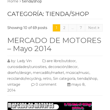
Home
tienda/shop
CATEGORÍA:
TIENDA/SHOP
Showing 10 of 69 posts
1
2
…
7
Next
MERCADO DE MOTORES
– Mayo 2014
by:
Lady Vin
aire libre/outdoor
,
curiosidades/curiosities
,
decoración/decor
,
diseño/design
,
mercadillo/market
,
música/music
,
reciclando/recycling
,
retro
,
Sin categoría
,
tienda/shop
,
vintage
0 comment
mayo 8,
2014