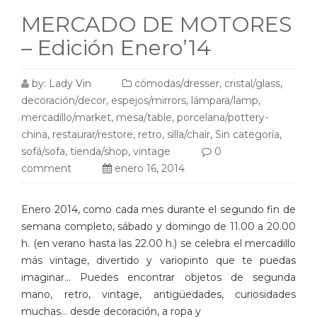
MERCADO DE MOTORES
– Edición Enero’14
by:
Lady Vin
cómodas/dresser
,
cristal/glass
,
decoración/decor
,
espejos/mirrors
,
lámpara/lamp
,
mercadillo/market
,
mesa/table
,
porcelana/pottery-
china
,
restaurar/restore
,
retro
,
silla/chair
,
Sin categoría
,
sofá/sofa
,
tienda/shop
,
vintage
0
comment
enero 16, 2014
Enero 2014, como cada mes durante el segundo fin de
semana completo, sábado y domingo de 11.00 a 20.00
h. (en verano hasta las 22.00 h.) se celebra el mercadillo
más vintage, divertido y variopinto que te puedas
imaginar… Puedes encontrar objetos de segunda
mano, retro, vintage, antigüedades, curiosidades
muchas… desde decoración, a ropa y