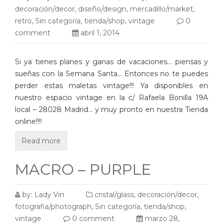
decoración/decor
,
diseño/design
,
mercadillo/market
,
retro
,
Sin categoría
,
tienda/shop
,
vintage
0
comment
abril 1, 2014
Si ya tienes planes y ganas de vacaciones… piensas y
sueñas con la Semana Santa… Entonces no te puedes
perder estas maletas vintage!!! Ya disponibles en
nuestro espacio vintage en la c/ Rafaela Bonilla 19A
local – 28028 Madrid… y muy pronto en nuestra Tienda
online!!!!
Read more
MACRO – PURPLE
by:
Lady Vin
cristal/glass
,
decoración/decor
,
fotografia/photograph
,
Sin categoría
,
tienda/shop
,
vintage
0 comment
marzo 28,