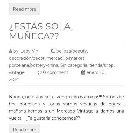
Read more
¿ESTÁS SOLA,
MUÑECA??
by:
Lady Vin
belleza/beauty
,
decoración/decor
,
mercadillo/market
,
porcelana/pottery-china
,
Sin categoría
,
tienda/shop
,
vintage
0 comment
enero 10,
2014
Noooo, no estoy sola… vengo con 6 amigas!!! Somos de
fina porcelana y todas vamos vestidas de época…
mañana iremos a un Mercado Vintage a darnos una
vuelta… ¿Te gustaría conocernos??
Read more