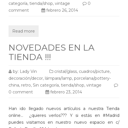
categoría
,
tienda/shop
,
vintage
0
comment
febrero 26, 2014
Read more
NOVEDADES EN LA
TIENDA !!!
by:
Lady Vin
cristal/glass
,
cuadros/picture
,
decoración/decor
,
lámpara/lamp
,
porcelana/pottery-
china
,
retro
,
Sin categoría
,
tienda/shop
,
vintage
0 comment
febrero 23, 2014
Han ido llegado nuevos artículos a nuestra Tienda
online… ¿quieres verlos??? Y si estás en #Madrid
puedes visitarnos en nuestro nuevo espacio en c/