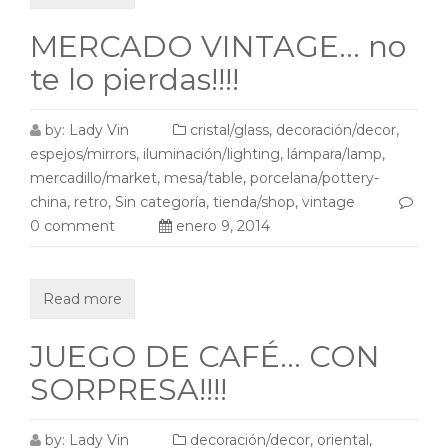
MERCADO VINTAGE… no
te lo pierdas!!!!
by:
Lady Vin
cristal/glass
,
decoración/decor
,
espejos/mirrors
,
iluminación/lighting
,
lámpara/lamp
,
mercadillo/market
,
mesa/table
,
porcelana/pottery-
china
,
retro
,
Sin categoría
,
tienda/shop
,
vintage
0 comment
enero 9, 2014
Read more
JUEGO DE CAFÉ… CON
SORPRESA!!!!
by:
Lady Vin
decoración/decor
,
oriental
,