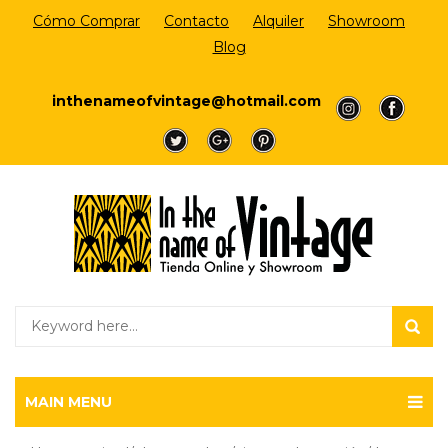
Cómo Comprar
Contacto
Alquiler
Showroom
Blog
Login/Register
inthenameofvintage@hotmail.com
a
a
a
a
a
MAIN MENU