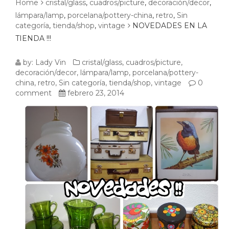
Home
cristal/glass
,
cuadros/picture
,
decoración/decor
,
lámpara/lamp
,
porcelana/pottery-china
,
retro
,
Sin
categoría
,
tienda/shop
,
vintage
NOVEDADES EN LA
TIENDA !!!
NOVEDADES
by:
Lady Vin
cristal/glass
,
cuadros/picture
,
decoración/decor
,
lámpara/lamp
,
porcelana/pottery-
EN
china
,
retro
,
Sin categoría
,
tienda/shop
,
vintage
0
comment
febrero 23, 2014
LA
TIENDA
!!!