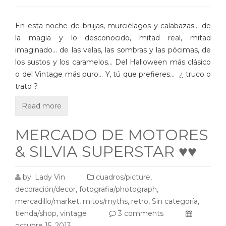
En esta noche de brujas, murciélagos y calabazas… de
la magia y lo desconocido, mitad real, mitad
imaginado… de las velas, las sombras y las pócimas, de
los sustos y los caramelos… Del Halloween más clásico
o del Vintage más puro… Y, tú que prefieres… ¿ truco o
trato ?
Read more
MERCADO DE MOTORES
& SILVIA SUPERSTAR ♥♥
by:
Lady Vin
cuadros/picture
,
decoración/decor
,
fotografia/photograph
,
mercadillo/market
,
mitos/myths
,
retro
,
Sin categoría
,
tienda/shop
,
vintage
3 comments
octubre 15, 2013