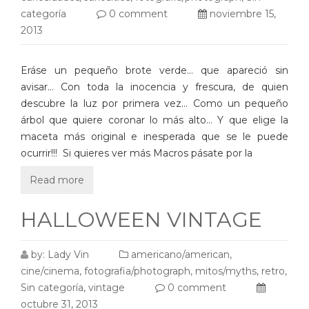
categoría
0 comment
noviembre 15,
2013
Eráse un pequeño brote verde… que apareció sin
avisar… Con toda la inocencia y frescura, de quien
descubre la luz por primera vez… Como un pequeño
árbol que quiere coronar lo más alto… Y que elige la
maceta más original e inesperada que se le puede
ocurrir!!! Si quieres ver más Macros pásate por la
Read more
HALLOWEEN VINTAGE
by:
Lady Vin
americano/american
,
cine/cinema
,
fotografia/photograph
,
mitos/myths
,
retro
,
Sin categoría
,
vintage
0 comment
octubre 31, 2013