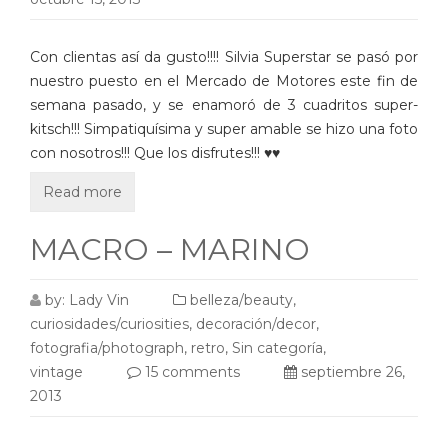
Con clientas así da gusto!!!! Silvia Superstar se pasó por
nuestro puesto en el Mercado de Motores este fin de
semana pasado, y se enamoró de 3 cuadritos super-
kitsch!!! Simpatiquísima y super amable se hizo una foto
con nosotros!!! Que los disfrutes!!! ♥♥
Read more
MACRO – MARINO
by:
Lady Vin
belleza/beauty
,
curiosidades/curiosities
,
decoración/decor
,
fotografia/photograph
,
retro
,
Sin categoría
,
vintage
15 comments
septiembre 26,
2013