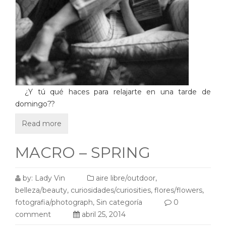
¿Y tú qué haces para relajarte en una tarde de
domingo??
Read more
MACRO – SPRING
by:
Lady Vin
aire libre/outdoor
,
belleza/beauty
,
curiosidades/curiosities
,
flores/flowers
,
fotografia/photograph
,
Sin categoría
0
comment
abril 25, 2014