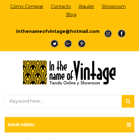
Cómo Comprar
Contacto
Alquiler
Showroom
Blog
Login/Register
inthenameofvintage@hotmail.com
a
a
a
a
a
MAIN MENU