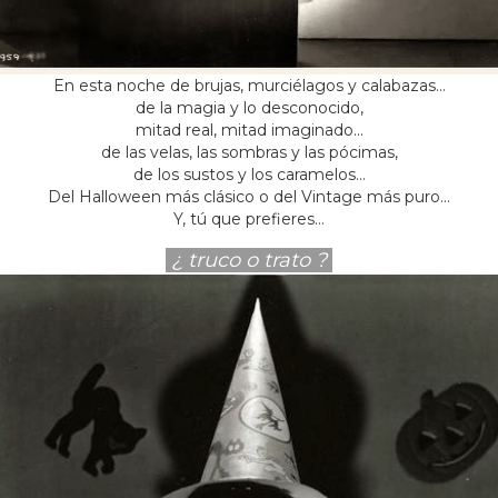
En esta noche de brujas, murciélagos y calabazas…
de la magia y lo desconocido,
mitad real, mitad imaginado…
de las velas, las sombras y las pócimas,
de los sustos y los caramelos…
Del Halloween más clásico o del Vintage más puro…
Y, tú que prefieres…
¿ truco o trato ?