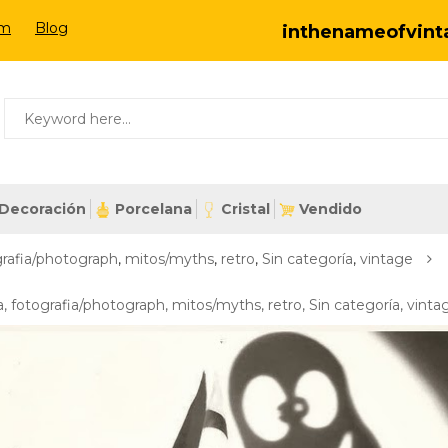
om
Blog
inthenameofvin
Decoración
Porcelana
Cristal
Vendido
grafia/photograph
,
mitos/myths
,
retro
,
Sin categoría
,
vintage
a
,
fotografia/photograph
,
mitos/myths
,
retro
,
Sin categoría
,
vinta