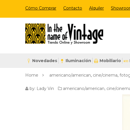
Cómo Comprar
Contacto
Alquiler
Showro
Novedades
Iluminación
Mobiliario
Home
americano/american
,
cine/cinema
,
foto
HALLOWEEN
by:
Lady Vin
americano/american
,
cine/cinem
VINTAGE