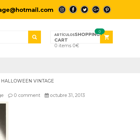
tage@hotmail.com
a
a
a
a
a
0
SHOPPING
CART
0 items
0
€
HALLOWEEN VINTAGE
ge
0 comment
octubre 31, 2013