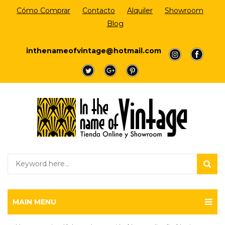
Cómo Comprar
Contacto
Alquiler
Showroom
Blog
Login/Register
inthenameofvintage@hotmail.com
a
a
a
a
a
MAIN MENU