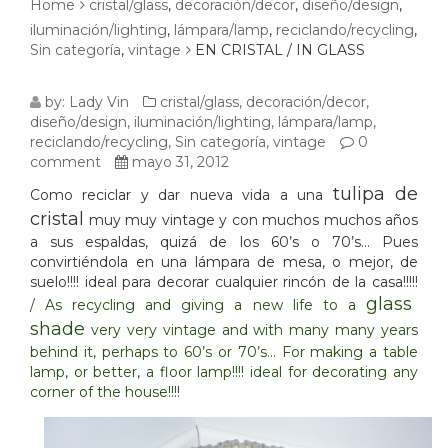
Home
cristal/glass
,
decoración/decor
,
diseño/design
,
iluminación/lighting
,
lámpara/lamp
,
reciclando/recycling
,
Sin categoría
,
vintage
EN CRISTAL / IN GLASS
EN
by:
Lady Vin
cristal/glass
,
decoración/decor
,
diseño/design
,
iluminación/lighting
,
lámpara/lamp
,
CRISTAL
reciclando/recycling
,
Sin categoría
,
vintage
0
comment
mayo 31, 2012
/
tulipa de
Como reciclar y dar nueva vida a una
IN
cristal
muy muy vintage y con muchos muchos años
a sus espaldas, quizá de los 60’s o 70’s… Pues
GLASS
convirtiéndola en una lámpara de mesa, o mejor, de
suelo!!!! ideal para decorar cualquier rincón de la casa!!!!!
glass
/ As recycling and giving a new life to a
shade
very very vintage and with many many years
behind it, perhaps to 60’s or 70’s… For making a table
lamp, or better, a floor lamp!!!! ideal for decorating any
corner of the house!!!!