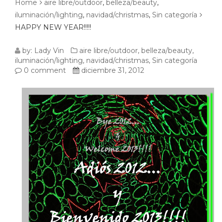
Home
aire libre/outdoor
,
belleza/beauty
,
iluminación/lighting
,
navidad/christmas
,
Sin categoría
HAPPY NEW YEAR!!!!!
HAPPY
by:
Lady Vin
aire libre/outdoor
,
belleza/beauty
,
iluminación/lighting
,
navidad/christmas
,
Sin categoría
NEW
0 comment
diciembre 31, 2012
YEAR!!!!!