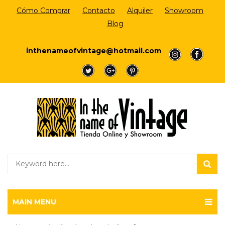
Cómo Comprar
Contacto
Alquiler
Showroom
Blog
Login/Register
inthenameofvintage@hotmail.com
a
a
a
a
a
MAIN MENU