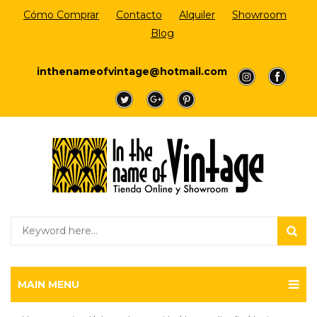
Cómo Comprar
Contacto
Alquiler
Showroom
Blog
Login/Register
inthenameofvintage@hotmail.com
a
a
a
a
a
MAIN MENU