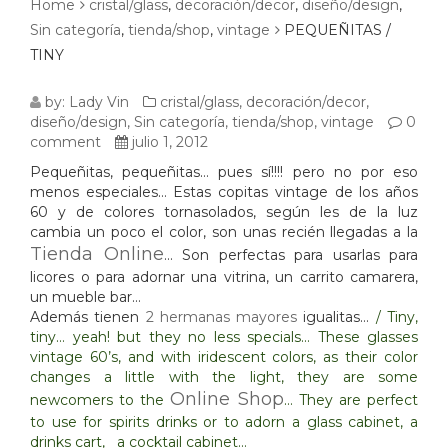
Home
cristal/glass
,
decoración/decor
,
diseño/design
,
Sin categoría
,
tienda/shop
,
vintage
PEQUEÑITAS /
TINY
PEQUEÑITAS
by:
Lady Vin
cristal/glass
,
decoración/decor
,
diseño/design
,
Sin categoría
,
tienda/shop
,
vintage
0
/
comment
julio 1, 2012
Pequeñitas, pequeñitas… pues sí!!!! pero no por eso
TINY
menos especiales… Estas copitas vintage de los años
60 y de colores tornasolados, según les de la luz
cambia un poco el color, son unas recién llegadas a la
Tienda Online
… Son perfectas para usarlas para
licores o para adornar una vitrina, un carrito camarera,
un mueble bar…
Además tienen
2 hermanas mayores
igualitas…
/
Tiny,
tiny… yeah! but they no less specials… These glasses
vintage 60’s, and with iridescent colors, as their color
changes a little with the
light
, they are some
Online Shop
newcomers to the
… They are perfect
to use for spirits drinks or to adorn a glass cabinet, a
drinks cart, a cocktail cabinet…