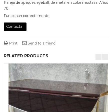
Pareja de apliques eyeball, de metal en color mostaza. Años
70.
Funcionan correctamente.
Contacta
Print
Send to a friend
RELATED PRODUCTS
desktop-columns-4 tablet-columns-2 mobile-columns-1