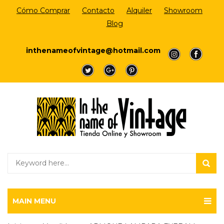
Cómo Comprar
Contacto
Alquiler
Showroom
Blog
Login/Register
inthenameofvintage@hotmail.com
a
a
a
a
a
MAIN MENU