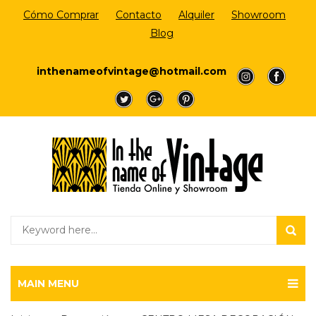
Cómo Comprar
Contacto
Alquiler
Showroom
Blog
Login/Register
inthenameofvintage@hotmail.com
a
a
a
a
a
MAIN MENU