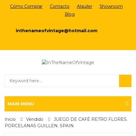
Cómo Comprar
Contacto
Alquiler
Showroom
Blog
Login/Register
inthenameofvintage@hotmail.com
a
a
a
a
a
MAIN MENU
Inicio
Vendido
JUEGO DE CAFÉ RETRO FLORES.
PORCELANAS GUILLEN. SPAIN