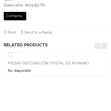
Diseo retro. Años 60-70.
Contacta
Print
Send to a friend
RELATED PRODUCTS
desktop-columns-4 tablet-columns-2 mobile-columns-1
PIEZAS DECORACIÓN CRISTAL DE MURANO
No disponible
Leer más