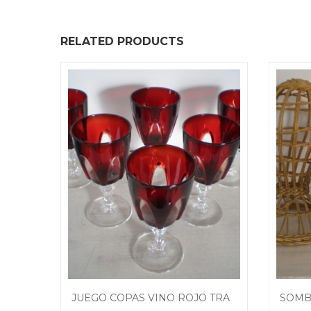
RELATED PRODUCTS
desktop-columns-4 tablet-columns-2 mobile-columns-1
JUEGO COPAS VINO ROJO TRANSPARENTE VINTAGE