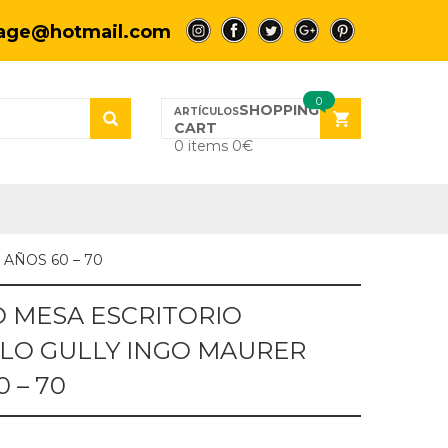
tage@hotmail.com
a
a
a
a
a
0
SHOPPING
CART
0 items
0
€
AÑOS 60 – 70
 MESA ESCRITORIO
LO GULLY INGO MAURER
0 – 70