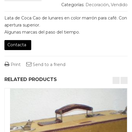
Categorías:
Decoración
,
Vendido
Lata de Coca Cao de lunares en color marrón para café. Con
apertura superior.
Algunas marcas del paso del tiempo.
Contacta
Print
Send to a friend
RELATED PRODUCTS
desktop-columns-4 tablet-columns-2 mobile-columns-1