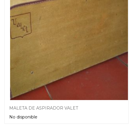
MALETA DE ASPIRADOR VALET
No disponible
Leer más