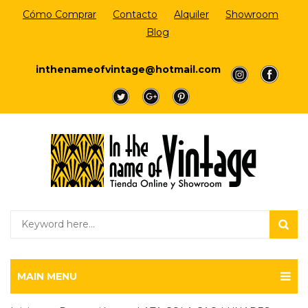
Cómo Comprar
Contacto
Alquiler
Showroom
Blog
Login/Register
inthenameofvintage@hotmail.com
a
a
a
a
a
MAIN MENU