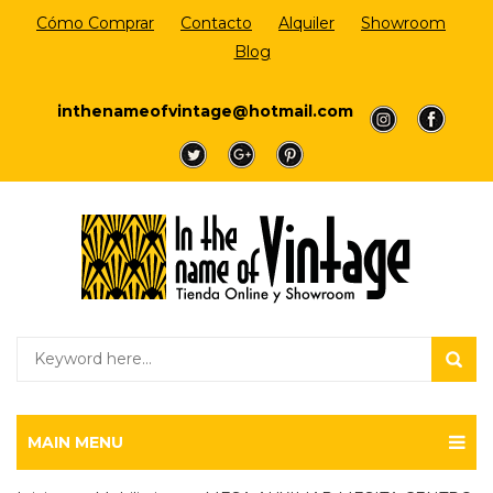
Cómo Comprar
Contacto
Alquiler
Showroom
Blog
Login/Register
inthenameofvintage@hotmail.com
a
a
a
a
a
MAIN MENU