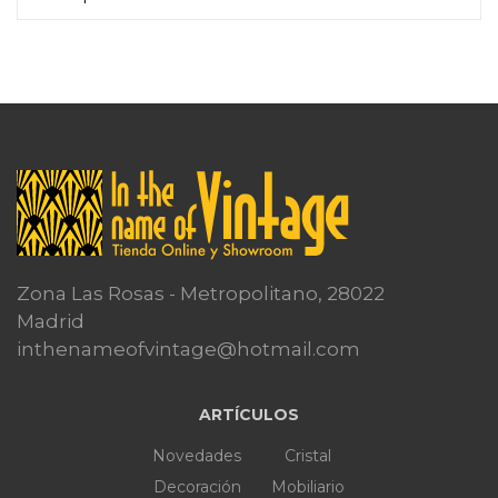
Leer más
Zona Las Rosas - Metropolitano, 28022
Madrid
inthenameofvintage@hotmail.com
ARTÍCULOS
Novedades
Cristal
Decoración
Mobiliario