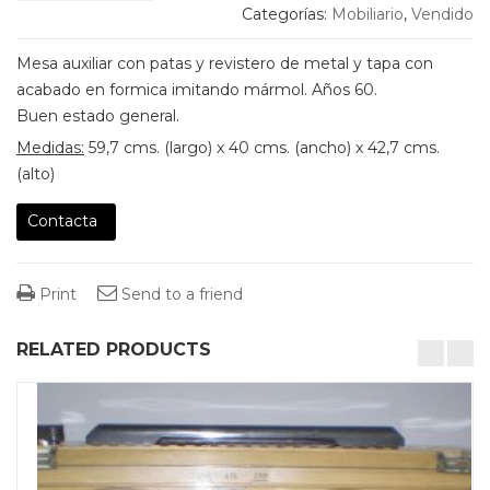
Categorías:
Mobiliario
,
Vendido
Mesa auxiliar con patas y revistero de metal y tapa con
acabado en formica imitando mármol. Años 60.
Buen estado general.
Medidas:
59,7 cms. (largo) x 40 cms. (ancho) x 42,7 cms.
(alto)
Contacta
Print
Send to a friend
RELATED PRODUCTS
desktop-columns-4 tablet-columns-2 mobile-columns-1