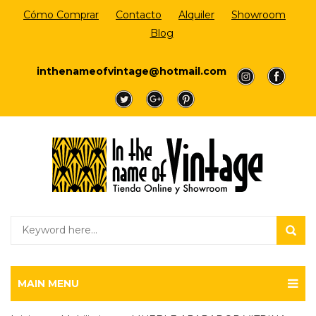
Cómo Comprar
Contacto
Alquiler
Showroom
Blog
Login/Register
inthenameofvintage@hotmail.com
a
a
a
a
a
MAIN MENU