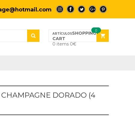
tage@hotmail.com
a
a
a
a
a
0
SHOPPING
CART
0 items
0
€
N CHAMPAGNE DORADO (4