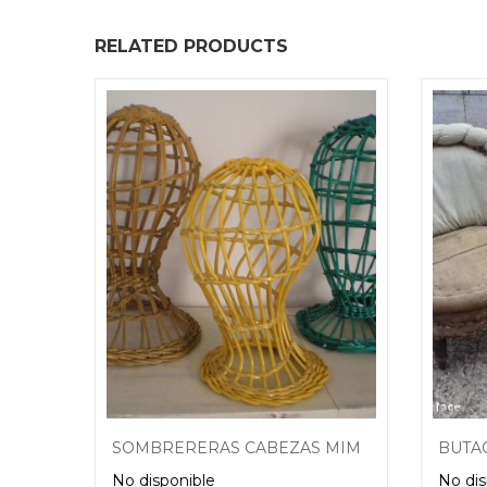
RELATED PRODUCTS
desktop-columns-4 tablet-columns-2 mobile-columns-1
SOMBRERERAS CABEZAS MIMBRE PLÁSTICO VINTAGE
BUTAC
No disponible
No dis