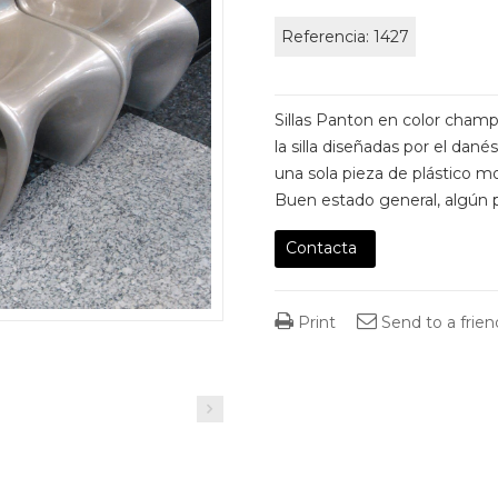
Referencia:
1427
Sillas Panton en color champa
la silla diseñadas por el dané
una sola pieza de plástico m
Buen estado general, algún p
Contacta
Print
Send to a frien