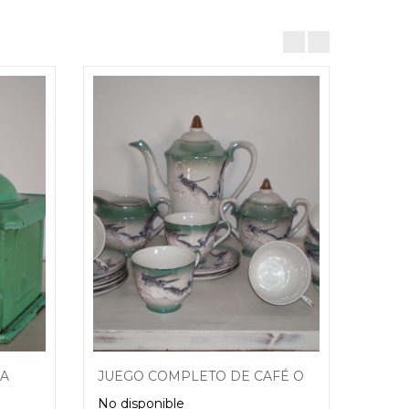
MA
JUEGO COMPLETO DE CAFÉ ORIENTAL (JAPAN)
No disponible
No di