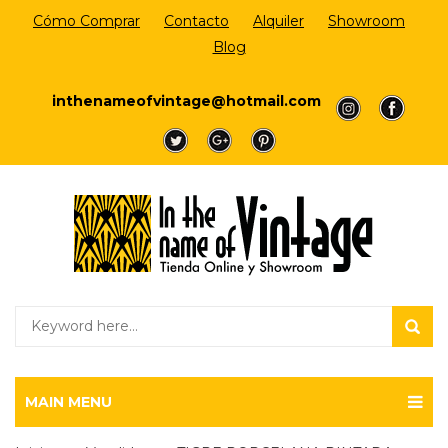
Cómo Comprar
Contacto
Alquiler
Showroom
Blog
Login/Register
inthenameofvintage@hotmail.com
a
a
a
a
a
MAIN MENU