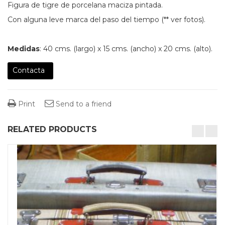
Figura de tigre de porcelana maciza pintada.
Con alguna leve marca del paso del tiempo (** ver fotos).
Medidas
: 40 cms. (largo) x 15 cms. (ancho) x 20 cms. (alto).
Contacta
Print
Send to a friend
RELATED PRODUCTS
desktop-columns-4 tablet-columns-2 mobile-columns-1