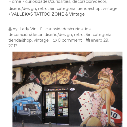
Home
curiosidades/curiosities
,
decoración/decor
,
diseño/design
,
retro
,
Sin categoría
,
tienda/shop
,
vintage
VALLEKAS TATTOO ZONE & Vintage
VALLEKAS
by:
Lady Vin
curiosidades/curiosities
,
decoración/decor
,
diseño/design
,
retro
,
Sin categoría
,
TATTOO
tienda/shop
,
vintage
0 comment
enero 29,
2013
ZONE
&
VINTAGE