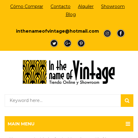
Cómo Comprar
Contacto
Alquiler
Showroom
Blog
Login/Register
inthenameofvintage@hotmail.com
a
a
a
a
a
MAIN MENU