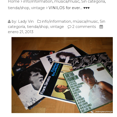
Home
info/information
,
música/music
,
Sin categoría
,
tienda/shop
,
vintage
VINILOS for ever… ♥♥♥
VINILOS
by:
Lady Vin
info/information
,
música/music
,
Sin
categoría
,
tienda/shop
,
vintage
2 comments
FOR
enero 21, 2013
EVER…
♥♥♥