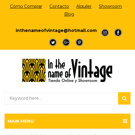
Cómo Comprar
Contacto
Alquiler
Showroom
Blog
Login/Register
inthenameofvintage@hotmail.com
a
a
a
a
a
MAIN MENU